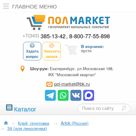
ГЛАВНОЕ МЕНЮ
+7(343)
385-13-42
8-800-77-55-898
В корзине:
пусто
Задать
Заказать
вопрос
звонок
Шоу-рум:
Екатеринбург, ул.Московская 198,
ЖК "Московский квартал"
pol-market@bk.ru
Каталог
→
Клей, грунтовка
→
Arlok (Россия)
→
34 (для линолеума)